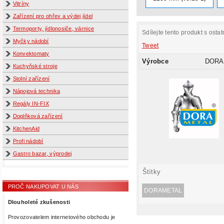
Vitríny
Zařízení pro ohřev a výdej jídel
Termoporty, jídlonosiče, várnice
Sdílejte tento produkt s ostat
Myčky nádobí
Tweet
Konvektomaty
Výrobce
DORA
Kuchyňské stroje
Stolní zařízení
Nápojová technika
Regály IN-FIX
Doplňková zařízení
KitchenAid
Profi nádobí
Gastro bazar, výprodej
Štítky
PROČ NAKUPOVAT U NÁS
DORAMETAL
Dlouholeté zkušenosti
Provozovatelem internetového obchodu je