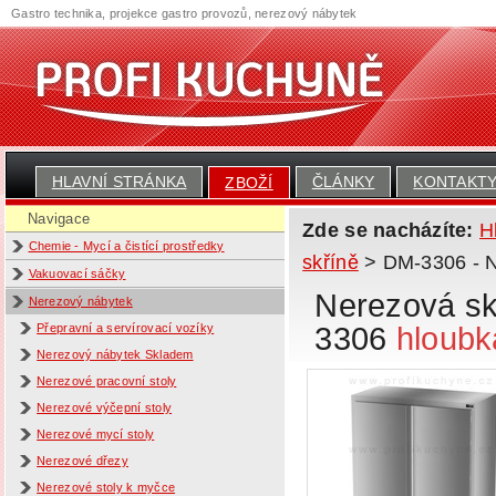
Gastro technika, projekce gastro provozů, nerezový nábytek
HLAVNÍ STRÁNKA
ČLÁNKY
KONTAKT
ZBOŽÍ
Navigace
Zde se nacházíte:
H
Chemie - Mycí a čistící prostředky
skříně
> DM-3306 - Ne
Vakuovací sáčky
Nerezová skř
Nerezový nábytek
3306
hloubk
Přepravní a servírovací vozíky
Nerezový nábytek Skladem
Nerezové pracovní stoly
Nerezové výčepní stoly
Nerezové mycí stoly
Nerezové dřezy
Nerezové stoly k myčce