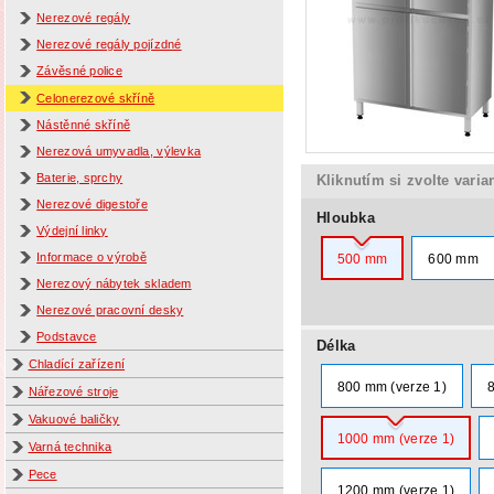
Nerezové regály
Nerezové regály pojízdné
Závěsné police
Celonerezové skříně
Nástěnné skříně
Nerezová umyvadla, výlevka
Baterie, sprchy
Kliknutím si zvolte varia
Nerezové digestoře
Hloubka
Výdejní linky
Informace o výrobě
500 mm
600 mm
Nerezový nábytek skladem
Nerezové pracovní desky
Podstavce
Délka
Chladící zařízení
800 mm (verze 1)
Nářezové stroje
Vakuové baličky
1000 mm (verze 1)
Varná technika
Pece
1200 mm (verze 1)