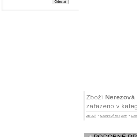
Zboží
Nerezová 
zařazeno v kateg
>
>
ZBOŽÍ
Nerezový nábytek
Cel
PODOBNÉ P