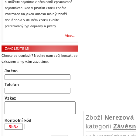
si můžete objednat v přehledně zpracované
objednávce, kde v prvním kroku zadáte
informace na jakou adresu má být zboží
doručeno a v druhém kroku zvolíte
preferovaný typ dopravy a platby.
Více...
ZAVOLEJTE MI
Chcete se domluvit? Nechte nam svůj kontakt se
vzkazem a my vám zavoláme.
Jméno
Telefon
Vzkaz
Zboží
Nerezová 
Kontrolní kód
kategorii
Závěsn
>
>
ZBOŽÍ
Nerezový nábytek
Záv