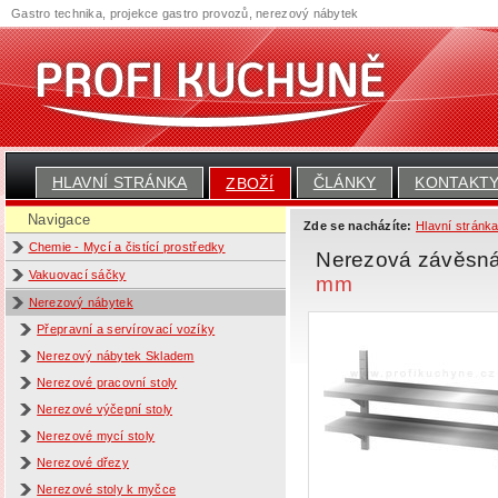
Gastro technika, projekce gastro provozů, nerezový nábytek
HLAVNÍ STRÁNKA
ČLÁNKY
KONTAKT
ZBOŽÍ
Navigace
Zde se nacházíte:
Hlavní stránk
Chemie - Mycí a čistící prostředky
Nerezová závěsná 
Vakuovací sáčky
mm
Nerezový nábytek
Přepravní a servírovací vozíky
Nerezový nábytek Skladem
Nerezové pracovní stoly
Nerezové výčepní stoly
Nerezové mycí stoly
Nerezové dřezy
Nerezové stoly k myčce