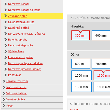
Nerezové regály
Nerezové regály pojízdné
Závěsné police
Kliknutím si zvolte varia
Celonerezové skříně
Hloubka
Nástěnné skříně
Nerezová umyvadla, výlevka
300 mm
400 mm
Baterie, sprchy
Nerezové digestoře
Výdejní linky
Délka
Informace o výrobě
Nerezový nábytek skladem
600 mm
700 mm
Nerezové pracovní desky
Podstavce
1200 mm
1300 m
Chladící zařízení
1800 mm
1900 m
Nářezové stroje
Vakuové baličky
Varná technika
Sdílejte tento produkt s ostat
Pece