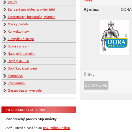
Tweet
Vitríny
Výrobce
DORA
Zařízení pro ohřev a výdej jídel
Termoporty, jídlonosiče, várnice
Myčky nádobí
Konvektomaty
Kuchyňské stroje
Stolní zařízení
Nápojová technika
Regály IN-FIX
Doplňková zařízení
Štítky
KitchenAid
Profi nádobí
DORAMETAL
Gastro bazar, výprodej
PROČ NAKUPOVAT U NÁS
Jednoduchý proces objednávky
Zboží, které si vložíte do
nákupního košíku
,