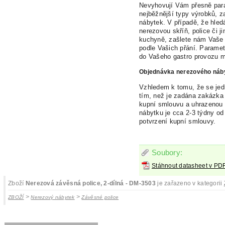
Nevyhovují Vám přesně para
nejběžnější typy výrobků, 
nábytek. V případě, že hled
nerezovou skříň, police či 
kuchyně, zašlete nám Vaše
podle Vašich
přání. Paramet
do Vašeho gastro
provozu 
Objednávka nerezového náb
Vzhledem k tomu, že se jed
tím, než je zadána zakázka
kupní smlouvu a uhrazenou 
nábytku je cca 2-3 týdny od
potvrzení kupní smlouvy.
Soubory:
Stáhnout datasheet v PD
Zboží
Nerezová závěsná police, 2-dílná - DM-3503
je zařazeno v kategorii
>
>
ZBOŽÍ
Nerezový nábytek
Závěsné police