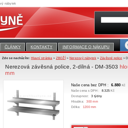
ový nábytek
ČLÁNKY
KONTAKTY
INFORMACE O NÁKUPU
Zde se nacházíte:
Hlavní stránka
>
ZBOŽÍ
>
Nerezový nábytek
>
Závěsné police
> D
Nerezová závěsná police, 2-dílná - DM-3503
hl
mm
Naše cena bez DPH :
6.880
Kč
Naše cena s DPH :
8.325
Kč
Dostupnost:
3 týdny
Hloubka:
300 mm
Délka:
1200 mm