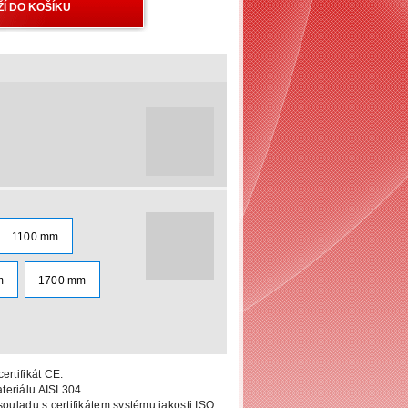
1100 mm
m
1700 mm
ertifikát CE.
eriálu AISI 304
souladu s certifikátem systému jakosti
ISO