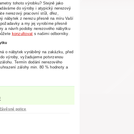
metry tohoto výrobku? Stejně jako
zadáváme
do výroby i atypický nerezový
áte nerezový pracovní stůl, dřez,
jiný nábytek z nerezu přesně na míru Vaší
 požadavky a my jej vyrobíme přesně
ry a návrh podoby nerezového nábytku
můžete
konzultovat
s našimi odborníky.
ytku
ná o nábytek vyráběný na zakázku, před
 do výroby, vyžadujeme potvrzenou
zálohu.
Termín dodání nerezového
 uhrazení zálohy min. 80 % hodnoty a
F
Závěsné police
.