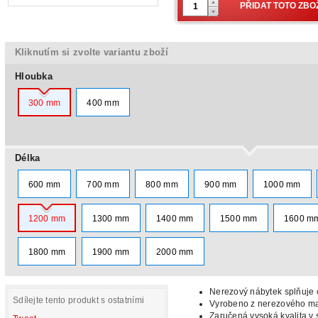
Kliknutím si zvolte variantu zboží
Hloubka
300 mm
400 mm
Délka
600 mm
700 mm
800 mm
900 mm
1000 mm
1200 mm
1300 mm
1400 mm
1500 mm
1600 m
1800 mm
1900 mm
2000 mm
Nerezový nábytek splňuje c
Sdílejte tento produkt s ostatními
Vyrobeno z nerezového mat
Zaručená vysoká kvalita v 