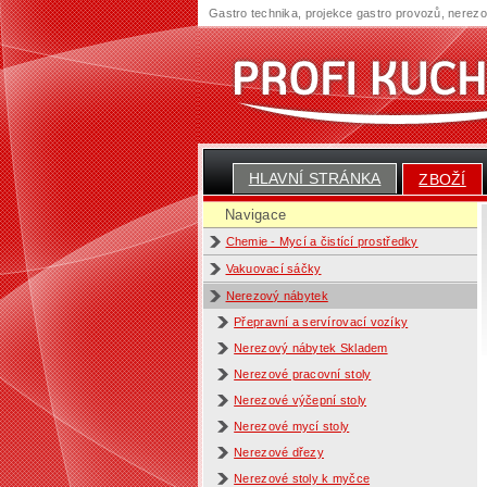
Gastro technika, projekce gastro provozů, nerez
HLAVNÍ STRÁNKA
ZBOŽÍ
Navigace
Chemie - Mycí a čistící prostředky
Vakuovací sáčky
Nerezový nábytek
Přepravní a servírovací vozíky
Nerezový nábytek Skladem
Nerezové pracovní stoly
Nerezové výčepní stoly
Nerezové mycí stoly
Nerezové dřezy
Nerezové stoly k myčce