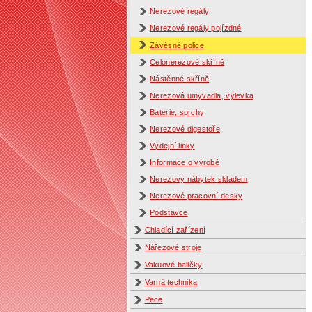
Nerezové regály
Nerezové regály pojízdné
Závěsné police
Celonerezové skříně
Nástěnné skříně
Nerezová umyvadla, výlevka
Baterie, sprchy
Nerezové digestoře
Výdejní linky
Informace o výrobě
Nerezový nábytek skladem
Nerezové pracovní desky
Podstavce
Chladící zařízení
Nářezové stroje
Vakuové baličky
Varná technika
Pece