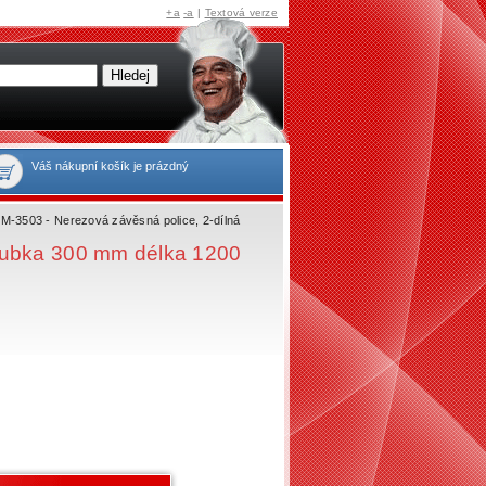
+a
-a
|
Textová verze
Váš nákupní košík je prázdný
M-3503 - Nerezová závěsná police, 2-dílná
oubka 300 mm délka 1200