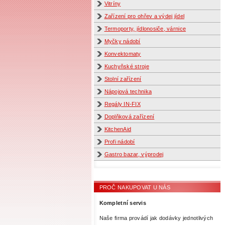
Vitríny
Zařízení pro ohřev a výdej jídel
Termoporty, jídlonosiče, várnice
Myčky nádobí
Konvektomaty
Kuchyňské stroje
Stolní zařízení
Nápojová technika
Regály IN-FIX
Doplňková zařízení
KitchenAid
Profi nádobí
Gastro bazar, výprodej
PROČ NAKUPOVAT U NÁS
Kompletní servis
Naše firma provádí jak dodávky jednotlivých