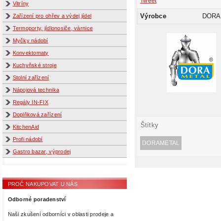
Tweet
Vitríny
Výrobce
DORA
Zařízení pro ohřev a výdej jídel
Termoporty, jídlonosiče, várnice
Myčky nádobí
Konvektomaty
Kuchyňské stroje
Stolní zařízení
Nápojová technika
Regály IN-FIX
Doplňková zařízení
Štítky
KitchenAid
Profi nádobí
DORAMETAL
Gastro bazar, výprodej
PROČ NAKUPOVAT U NÁS
Odborné poradenství
Naši zkušení odborníci v oblasti prodeje a