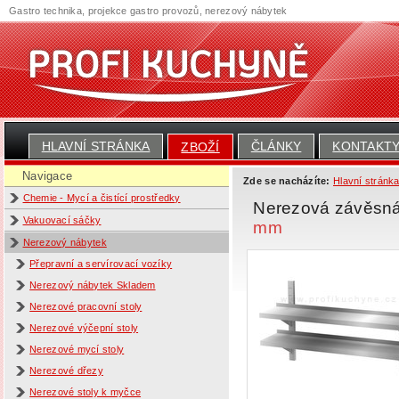
Gastro technika, projekce gastro provozů, nerezový nábytek
HLAVNÍ STRÁNKA
ČLÁNKY
KONTAKT
ZBOŽÍ
Navigace
Zde se nacházíte:
Hlavní stránk
Chemie - Mycí a čistící prostředky
Nerezová závěsná 
Vakuovací sáčky
mm
Nerezový nábytek
Přepravní a servírovací vozíky
Nerezový nábytek Skladem
Nerezové pracovní stoly
Nerezové výčepní stoly
Nerezové mycí stoly
Nerezové dřezy
Nerezové stoly k myčce