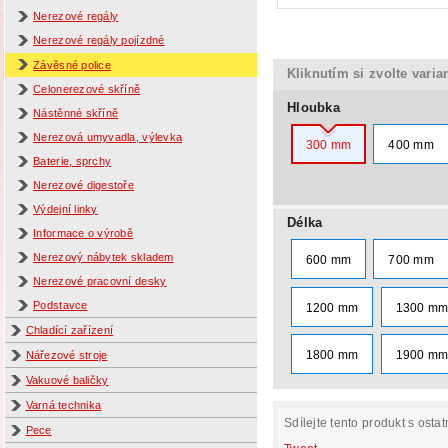
Nerezové regály
Nerezové regály pojízdné
Závěsné police
Kliknutím si zvolte varia
Celonerezové skříně
Hloubka
Nástěnné skříně
Nerezová umyvadla, výlevka
300 mm
400 mm
Baterie, sprchy
Nerezové digestoře
Výdejní linky
Délka
Informace o výrobě
Nerezový nábytek skladem
600 mm
700 mm
Nerezové pracovní desky
Podstavce
1200 mm
1300 m
Chladící zařízení
1800 mm
1900 m
Nářezové stroje
Vakuové baličky
Varná technika
Sdílejte tento produkt s ostat
Pece