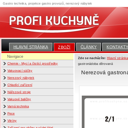
Gastro technika, projekce gastro provozů, nerezový nábytek
HLAVNÍ STRÁNKA
ČLÁNKY
KONTAKT
ZBOŽÍ
Navigace
Zde se nacházíte:
Hlavní stránk
Chemie - Mycí a čistící prostředky
gastronádoba děrovaná
Vakuovací sáčky
Nerezová gastro
Nerezový nábytek
Chladící zařízení
Nářezové stroje
Vakuové baličky
Varná technika
Pece
Vitríny
Zařízení pro ohřev a výdej jídel