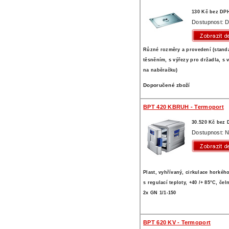
130 Kč bez DP
Dostupnost: D
Různé rozměry a provedení (standa
těsněním, s výřezy pro držadla, s 
na naběračku)
Doporučené zboží
BPT 420 KBRUH - Termoport
30.520 Kč bez
Dostupnost: N
Plast, vyhřívaný, cirkulace horké
s regulací teploty, +40 /+ 85°C, čel
2x GN 1/1-150
BPT 620 KV - Termoport