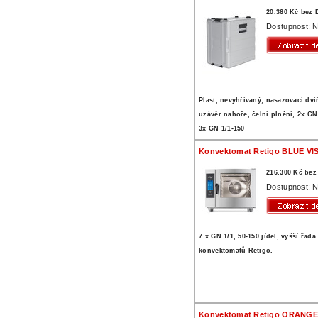
20.360 Kč bez
Dostupnost: N
Plast, nevyhřívaný, nasazovací dví
uzávěr nahoře, čelní plnění, 2x GN
3x GN 1/1-150
Konvektomat Retigo BLUE VIS
216.300 Kč be
Dostupnost: N
7 x GN 1/1, 50-150 jídel, vyšší řada
konvektomatů Retigo.
Konvektomat Retigo ORANGE