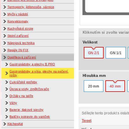
Termoporty, jídlonosiče, várnice
Myčky nádobí
Konvektomaty
Kuchyňské stroje
Kliknutím si zvolte varia
Stolní zařízení
Velikost
Nápojová technika
Regály IN-FIX
GN 2/1
GN 1/1
Doplňková zařízení
Gastronádoby a plechy B.PRO
Gastronádoby a víka, plechy na pečení,
Hloubka mm
rošty
Cukrářské potřeby
20 mm
40 mm
Úprava vody, změkčovače
Držáky na talíře
Váhy
Baterie, tlakové sprchy
Sdílejte tento produkt s ostat
Baličky potravin do vaniček
Tweet
KitchenAid