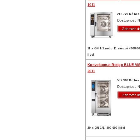
1011
218.720 Kč be
Dostupnost: N
11 x GN 1/1 nebo 11 zásuvů 400/600
jídel
Konvektomat Retigo BLUE VI
2011
502.300 Kč be
Dostupnost: N
20 x GN 1/1, 400-600 jídel