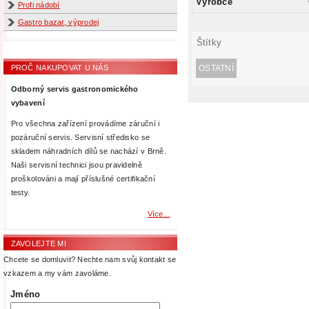
Výrobce
Profi nádobí
Gastro bazar, výprodej
Štítky
OSTATNÍ
PROČ NAKUPOVAT U NÁS
Odborný servis gastronomického
vybavení
Pro všechna zařízení provádíme záruční i
pozáruční servis. Servisní středisko se
skladem náhradních dílů se nachází v Brně.
Naši servisní technici jsou pravidelně
proškolováni a mají příslušné certifikační
testy.
Více...
ZAVOLEJTE MI
Chcete se domluvit? Nechte nam svůj kontakt se
vzkazem a my vám zavoláme.
Jméno