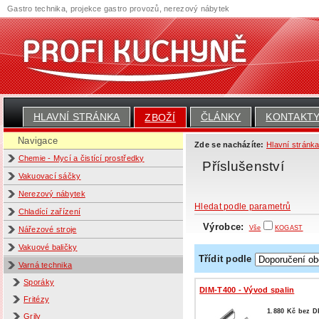
Gastro technika, projekce gastro provozů, nerezový nábytek
HLAVNÍ STRÁNKA
ČLÁNKY
KONTAKT
ZBOŽÍ
Navigace
Zde se nacházíte:
Hlavní stránk
Chemie - Mycí a čistící prostředky
Příslušenství
Vakuovací sáčky
Nerezový nábytek
Hledat podle parametrů
Chladící zařízení
Výrobce:
Vše
KOGAST
Nářezové stroje
Vakuové baličky
Třídit podle
Varná technika
Sporáky
DIM-T400 - Vývod spalin
Fritézy
1.880 Kč bez 
Grily