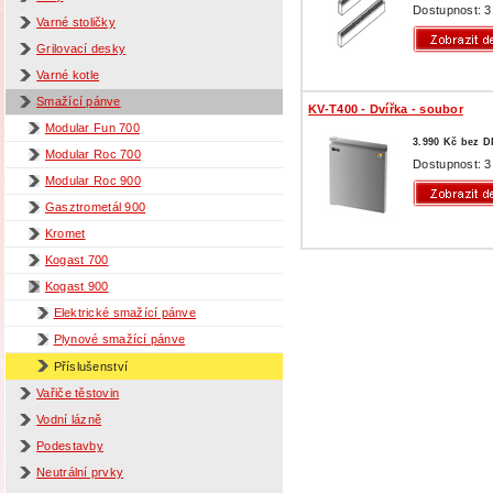
Dostupnost: 3
Varné stoličky
Grilovací desky
Varné kotle
Smažící pánve
KV-T400 - Dvířka - soubor
Modular Fun 700
3.990 Kč bez 
Modular Roc 700
Dostupnost: 3
Modular Roc 900
Gasztrometál 900
Kromet
Kogast 700
Kogast 900
Elektrické smažící pánve
Plynové smažící pánve
Příslušenství
Vařiče těstovin
Vodní lázně
Podestavby
Neutrální prvky