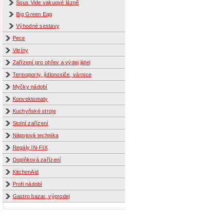
Sous Vide vakuové lázně
Big Green Egg
Výhodné sestavy
Pece
Vitríny
Zařízení pro ohřev a výdej jídel
Termoporty, jídlonosiče, várnice
Myčky nádobí
Konvektomaty
Kuchyňské stroje
Stolní zařízení
Nápojová technika
Regály IN-FIX
Doplňková zařízení
KitchenAid
Profi nádobí
Gastro bazar, výprodej