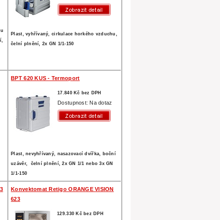
hu
Plast, vyhřívaný, cirkulace horkého vzduchu,
í,
čelní plnění, 2x GN 1/1-150
BPT 620 KUS - Termoport
17.840 Kč bez DPH
z
Dostupnost: Na dotaz
Plast, nevyhřívaný, nasazovací dvířka, boční
uzávěr, čelní plnění, 2x GN 1/1 nebo 3x GN
1/1-150
23
Konvektomat Retigo ORANGE VISION
623
129.330 Kč bez DPH