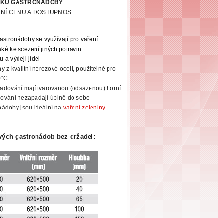
BKU GASTRONÁDOBY
ÁLNÍ CENU A DOSTUPNOST
astronádoby se využívají pro vaření
také ke scezení
jiných potravin
u a výdeji jídel
 z kvalitní nerezové oceli, použitelné pro
0°C
ladování mají tvarovanou (odsazenou) horní
ohování nezapadají úplně
do sebe
nádoby jsou ideální na
vaření zeleniny
ých gastronádob bez držadel: