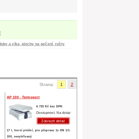
F
oby a víka, plechy na pečení, rošty
.
Strana:
1
2
AP 100 - Termoport
6.733 Kč bez DPH
z
Dostupnost: Na dotaz
17 l, horní plnění, pro přepravu 1x GN 1/1-
100, nevyhřívaný