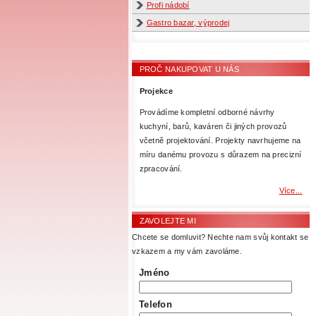
Profi nádobí
Gastro bazar, výprodej
PROČ NAKUPOVAT U NÁS
Projekce
Provádíme kompletní odborné návrhy
kuchyní, barů, kaváren či jiných provozů
včetně projektování. Projekty navrhujeme na
míru danému provozu s důrazem na precizní
zpracování.
Více...
ZAVOLEJTE MI
Chcete se domluvit? Nechte nam svůj kontakt se
vzkazem a my vám zavoláme.
Jméno
Telefon