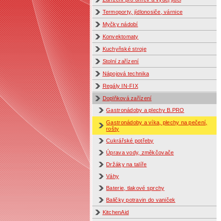
Termoporty, jídlonosiče, várnice
Myčky nádobí
Konvektomaty
Kuchyňské stroje
Stolní zařízení
Nápojová technika
Regály IN-FIX
Doplňková zařízení
Gastronádoby a plechy B.PRO
Gastronádoby a víka, plechy na pečení,
rošty
Cukrářské potřeby
Úprava vody, změkčovače
Držáky na talíře
Váhy
Baterie, tlakové sprchy
Baličky potravin do vaniček
KitchenAid