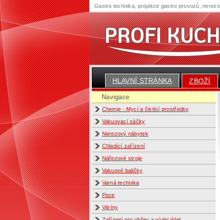
Gastro technika, projekce gastro provozů, nerez
HLAVNÍ STRÁNKA
ZBOŽÍ
Navigace
Chemie - Mycí a čistící prostředky
Vakuovací sáčky
Nerezový nábytek
Chladící zařízení
Nářezové stroje
Vakuové baličky
Varná technika
Pece
Vitríny
Zařízení pro ohřev a výdej jídel