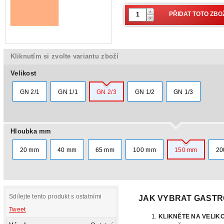
Kliknutím si zvolte variantu zboží
Velikost
GN 2/1
GN 1/1
GN 2/3
GN 1/2
GN 1/3
Hloubka mm
20 mm
40 mm
65 mm
100 mm
150 mm
20
Sdílejte tento produkt s ostatními
JAK VYBRAT GAST
Tweet
KLIKNĚTE NA VELI