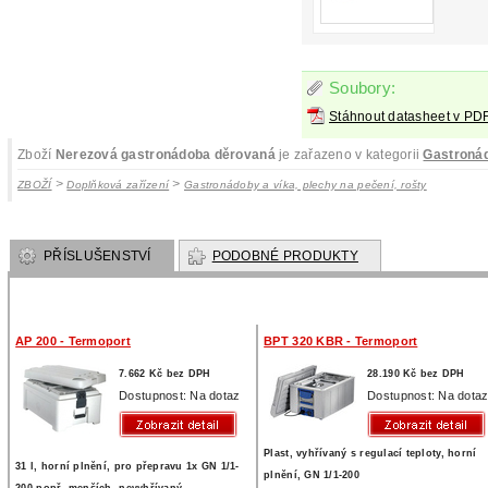
Soubory:
Stáhnout datasheet v PD
Zboží
Nerezová gastronádoba děrovaná
je zařazeno v kategorii
Gastronád
>
>
ZBOŽÍ
Doplňková zařízení
Gastronádoby a víka, plechy na pečení, rošty
PŘÍSLUŠENSTVÍ
PODOBNÉ PRODUKTY
AP 200 - Termoport
BPT 320 KBR - Termoport
7.662 Kč bez DPH
28.190 Kč bez DPH
Dostupnost: Na dotaz
Dostupnost: Na dota
Plast, vyhřívaný s regulací teploty, horní
31 l, horní plnění, pro přepravu 1x GN 1/1-
plnění, GN 1/1-200