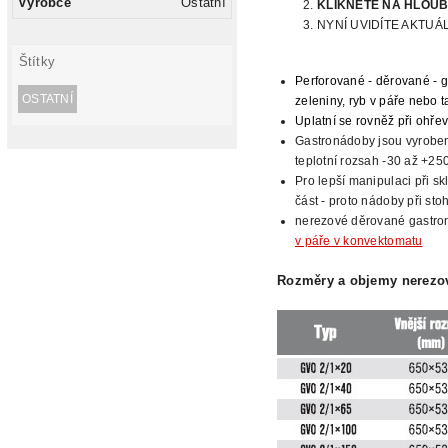
Výrobce
Ostatní
KLIKNĚTE
NA HLOU
NYNÍ UVIDÍTE AKTU
Štítky
Perforované - děrované - g
OSTATNÍ
zeleniny, ryb v páře nebo 
Uplatní se rovněž při ohřev
Gastronádoby jsou vyrobeny
teplotní rozsah -30 až +25
Pro lepší
manipulaci při sk
část - proto nádoby při st
nerezové děrované gastro
v páře v konvektomatu
Rozměry a objemy nerezov