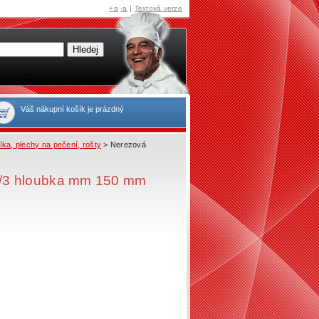
+a
-a
|
Textová verze
Váš nákupní košík je prázdný
ka, plechy na pečení, rošty
> Nerezová
2/3 hloubka mm 150 mm