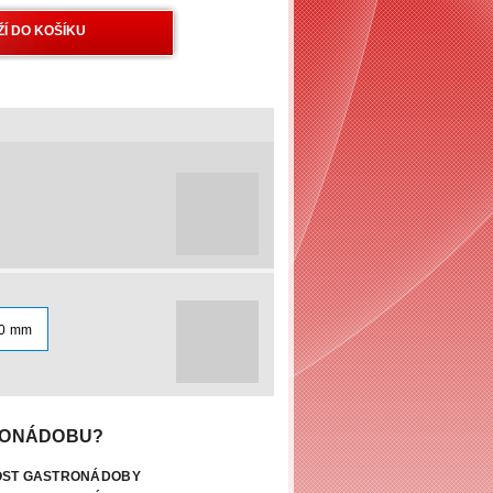
0 mm
RONÁDOBU?
KOST GASTRONÁDOBY