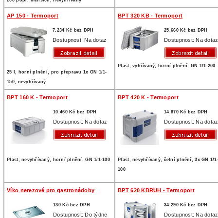
200 popř. menších, nevyhřívaný
AP 150 - Termoport
BPT 320 KB - Termoport
7.234 Kč bez DPH
25.660 Kč bez DPH
Dostupnost: Na dotaz
Dostupnost: Na dota
Plast, vyhřívaný, horní plnění, GN 1/1-200
25 l, horní plnění, pro přepravu 1x GN 1/1-
150, nevyhřívaný
BPT 160 K - Termoport
BPT 420 K - Termoport
10.460 Kč bez DPH
14.870 Kč bez DPH
Dostupnost: Na dotaz
Dostupnost: Na dota
Plast, nevyhřívaný, horní plnění, GN 1/1-100
Plast, nevyhřívaný, čelní plnění, 3x GN 1/1
100
Víko nerezové pro gastronádoby
BPT 620 KBRUH - Termoport
130 Kč bez DPH
34.290 Kč bez DPH
Dostupnost: Do týdne
Dostupnost: Na dota