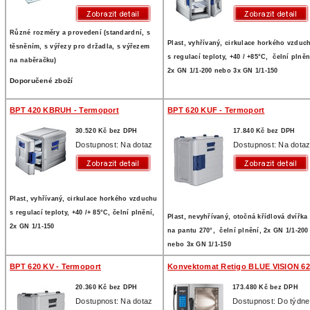
Různé rozměry a provedení (standardní, s
Plast, vyhřívaný, cirkulace horkého vzduc
těsněním, s výřezy pro držadla, s výřezem
s regulací teploty, +40 / +85°C, čelní plněn
na naběračku)
2x GN 1/1-200 nebo 3x GN 1/1-150
Doporučené zboží
BPT 420 KBRUH - Termoport
BPT 620 KUF - Termoport
30.520 Kč bez DPH
17.840 Kč bez DPH
Dostupnost: Na dotaz
Dostupnost: Na dota
Plast, vyhřívaný, cirkulace horkého vzduchu
s regulací teploty, +40 /+ 85°C, čelní plnění,
Plast, nevyhřívaný, otočná křídlová dvířka
2x GN 1/1-150
na pantu 270°, čelní plnění, 2x GN 1/1-200
nebo 3x GN 1/1-150
BPT 620 KV - Termoport
Konvektomat Retigo BLUE VISION 6
20.360 Kč bez DPH
173.480 Kč bez DPH
Dostupnost: Na dotaz
Dostupnost: Do týdne