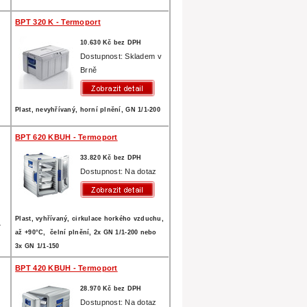
BPT 320 K - Termoport
10.630 Kč bez DPH
z
Dostupnost: Skladem v
Brně
Plast, nevyhřívaný, horní plnění, GN 1/1-200
BPT 620 KBUH - Termoport
33.820 Kč bez DPH
z
Dostupnost: Na dotaz
Plast, vyhřívaný, cirkulace horkého vzduchu,
-
až +90°C, čelní plnění, 2x GN 1/1-200 nebo
3x GN 1/1-150
BPT 420 KBUH - Termoport
28.970 Kč bez DPH
z
Dostupnost: Na dotaz