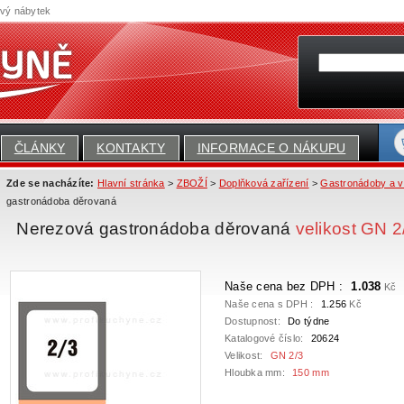
ový nábytek
ČLÁNKY
KONTAKTY
INFORMACE O NÁKUPU
Zde se nacházíte:
Hlavní stránka
>
ZBOŽÍ
>
Doplňková zařízení
>
Gastronádoby a ví
gastronádoba děrovaná
Nerezová gastronádoba děrovaná
velikost GN 
Naše cena bez DPH :
1.038
Kč
Naše cena s DPH :
1.256
Kč
Dostupnost:
Do týdne
Katalogové číslo:
20624
Velikost:
GN 2/3
Hloubka mm:
150 mm