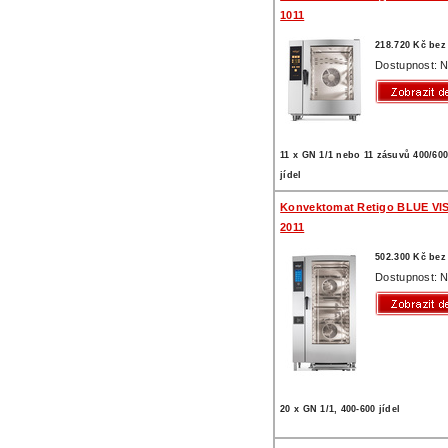
1011
218.720 Kč be
Dostupnost: N
11 x GN 1/1 nebo 11 zásuvů 400/600
jídel
Konvektomat Retigo BLUE VI
2011
502.300 Kč be
Dostupnost: N
20 x GN 1/1, 400-600 jídel