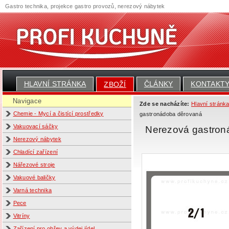
Gastro technika, projekce gastro provozů, nerezový nábytek
HLAVNÍ STRÁNKA
ČLÁNKY
KONTAKT
ZBOŽÍ
Navigace
Zde se nacházíte:
Hlavní stránk
Chemie - Mycí a čistící prostředky
gastronádoba děrovaná
Vakuovací sáčky
Nerezová gastro
Nerezový nábytek
Chladící zařízení
Nářezové stroje
Vakuové baličky
Varná technika
Pece
Vitríny
Zařízení pro ohřev a výdej jídel