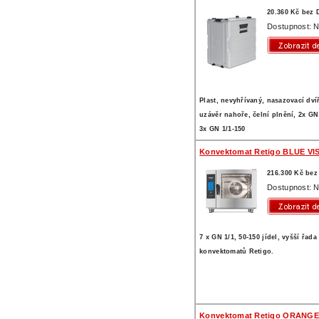
20.360 Kč bez
Dostupnost: N
Plast, nevyhřívaný, nasazovací dví
uzávěr nahoře, čelní plnění, 2x GN
3x GN 1/1-150
Konvektomat Retigo BLUE VIS
216.300 Kč be
Dostupnost: N
7 x GN 1/1, 50-150 jídel, vyšší řada
konvektomatů Retigo.
Konvektomat Retigo ORANGE