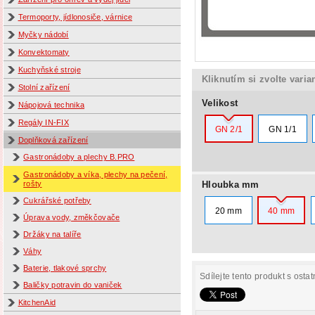
Termoporty, jídlonosiče, várnice
Myčky nádobí
Konvektomaty
Kuchyňské stroje
Kliknutím si zvolte varia
Stolní zařízení
Velikost
Nápojová technika
Regály IN-FIX
GN 2/1
GN 1/1
Doplňková zařízení
Gastronádoby a plechy B.PRO
Gastronádoby a víka, plechy na pečení,
Hloubka mm
rošty
Cukrářské potřeby
20 mm
40 mm
Úprava vody, změkčovače
Držáky na talíře
Váhy
Baterie, tlakové sprchy
Sdílejte tento produkt s ostat
Baličky potravin do vaniček
KitchenAid