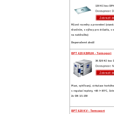
130 Kč bez DP
Dostupnost: D
Různé rozměry a provedení (standa
těsněním, s výřezy pro držadla, s 
na naběračku)
Doporučené zboží
BPT 420 KBRUH - Termoport
30.520 Kč bez
Dostupnost: N
Plast, vyhřívaný, cirkulace horké
s regulací teploty, +40 /+ 85°C, čel
2x GN 1/1-150
BPT 620 KV - Termoport