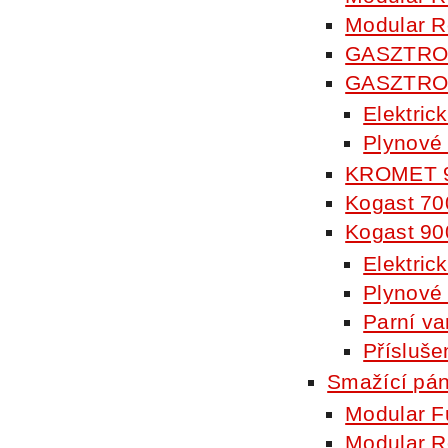
Modular R
GASZTRO
GASZTRO
Elektrick
Plynové 
KROMET 
Kogast 70
Kogast 90
Elektric
Plynové 
Parní va
Přísluše
Smažící pá
Modular F
Modular R