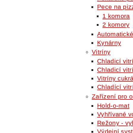
Pece na piz
1 komora
2 komory
Automatické
Kynárny
Vitríny
Chladicí vit
Chladicí vit
Vitríny cukr
Chladící vitr
Zařízení pro o
Hold-o-mat
Vyhřívané vo
Režony - vy
Výdejní sys