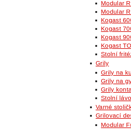
Modular R
Modular R
Kogast 60
Kogast 70
Kogast 90
Kogast T
Stolní frit
Grily
Grily na k
Grily na g
Grily kont
Stolní lávo
Varné stolič
Grilovací d
Modular F