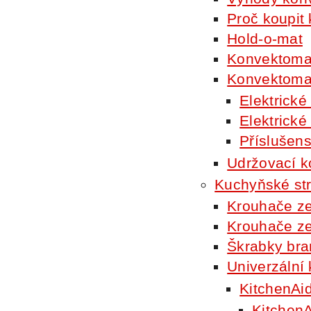
Proč koupit
Hold-o-mat
Konvektomat
Konvektoma
Elektrick
Elektrick
Příslušen
Udržovací k
Kuchyňské str
Krouhače ze
Krouhače ze
Škrabky br
Univerzální
KitchenAi
KitchenA