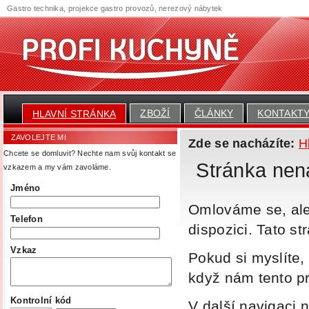
Gastro technika, projekce gastro provozů, nerezový nábytek
ZBOŽÍ
ČLÁNKY
KONTAKT
HLAVNÍ STRÁNKA
ZAVOLEJTE MI
Zde se nacházíte:
H
Chcete se domluvit? Nechte nam svůj kontakt se
Stránka nen
vzkazem a my vám zavoláme.
Jméno
Omlováme se, al
Telefon
dispozici. Tato s
Vzkaz
Pokud si myslíte
když nám tento 
Kontrolní kód
V další navigaci