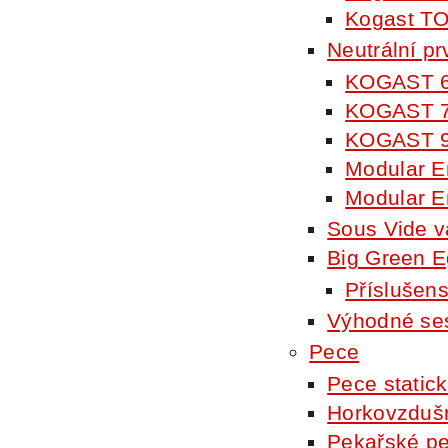
Kogast T
Neutrální pr
KOGAST 
KOGAST 
KOGAST 
Modular E
Modular E
Sous Vide v
Big Green 
Příslušens
Výhodné se
Pece
Pece static
Horkovzduš
Pekařské pe