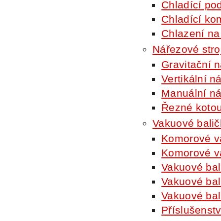
Chladící po
Chladící ko
Chlazení na
Nářezové stro
Gravitační n
Vertikální n
Manuální ná
Řezné koto
Vakuové balič
Komorové va
Komorové va
Vakuové ba
Vakuové bal
Vakuové bal
Příslušenstv