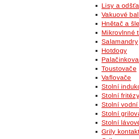
Lisy a odšť
Vakuové bal
Hnětač a š
Mikrovlnné 
Salamandry
Hotdogy
Palačinkov
Toustovače
Vaflovače
Stolní induk
Stolní fritéz
Stolní vodní
Stolní grilo
Stolní lávové
Grily kontak