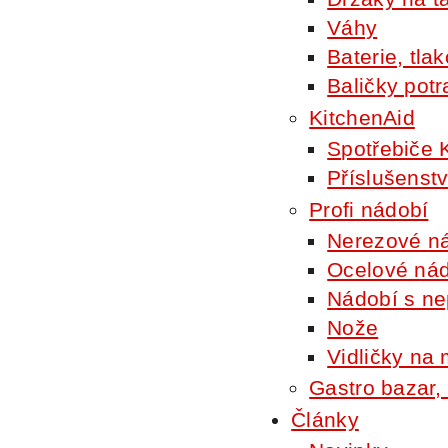
Váhy
Baterie, tla
Baličky potr
KitchenAid
Spotřebiče 
Příslušenstv
Profi nádobí
Nerezové n
Ocelové ná
Nádobí s ne
Nože
Vidličky na
Gastro bazar,
Články