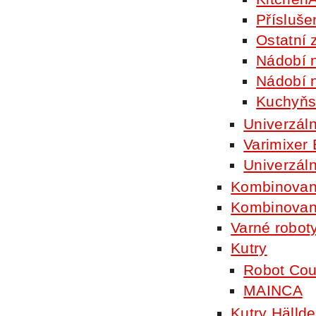
Přísluše
Ostatní 
Nádobí 
Nádobí n
Kuchyňs
Univerzál
Varimixer
Univerzál
Kombinovan
Kombinované
Varné robot
Kutry
Robot Co
MAINCA
Kutry Hällde