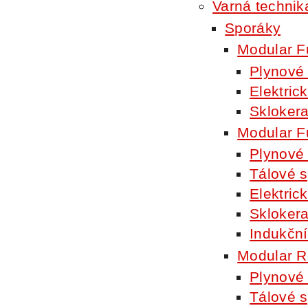
Varná technik
Sporáky
Modular F
Plynové
Elektric
Skloker
Modular F
Plynové
Tálové 
Elektric
Skloker
Indukční
Modular R
Plynové
Tálové 