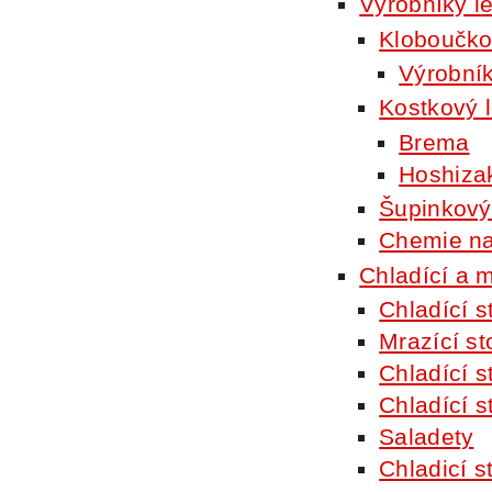
Výrobníky l
Kloboučko
Výrobní
Kostkový 
Brema
Hoshiza
Šupinkový
Chemie na 
Chladící a m
Chladící s
Mrazící st
Chladící s
Chladící s
Saladety
Chladicí s