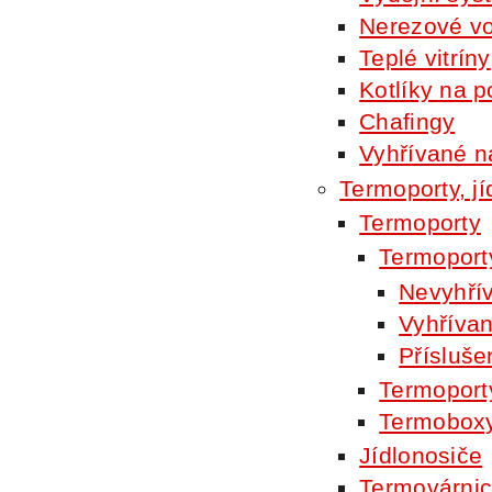
Nerezové vo
Teplé vitríny
Kotlíky na p
Chafingy
Vyhřívané 
Termoporty, jí
Termoporty
Termopor
Nevyhří
Vyhřívan
Přísluše
Termopor
Termobox
Jídlonosiče
Termovárni