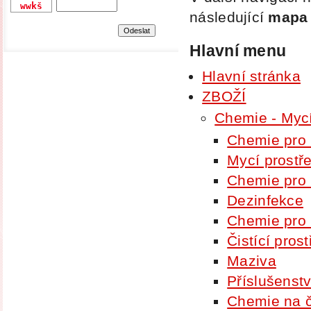
následující
mapa
Hlavní menu
Hlavní stránka
ZBOŽÍ
Chemie - Mycí 
Chemie pro
Mycí prostř
Chemie pro
Dezinfekce
Chemie pro
Čistící pros
Maziva
Příslušenstv
Chemie na č