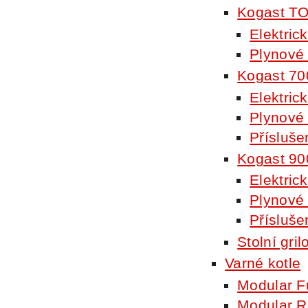
Kogast T
Elektric
Plynové 
Kogast 70
Elektric
Plynové 
Přísluše
Kogast 90
Elektric
Plynové 
Přísluše
Stolní gri
Varné kotle
Modular F
Modular R