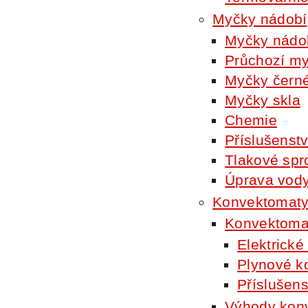
Myčky nádobí
Myčky nádob
Průchozí my
Myčky čern
Myčky skla
Chemie
Příslušenstv
Tlakové sprc
Úprava vod
Konvektomat
Konvektoma
Elektrick
Plynové 
Příslušen
Výhody kon