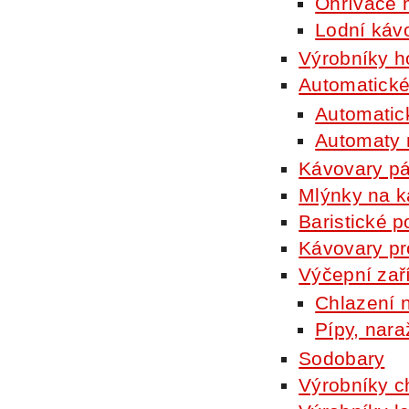
Ohřívače
Lodní káv
Výrobníky 
Automatické
Automatic
Automaty n
Kávovary p
Mlýnky na k
Baristické p
Kávovary pr
Výčepní zař
Chlazení 
Pípy, nara
Sodobary
Výrobníky c