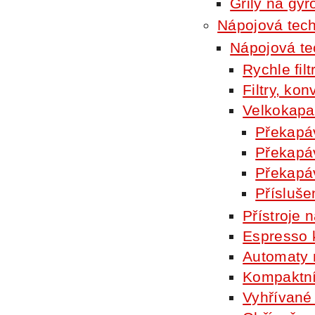
Grily na gyr
Nápojová tec
Nápojová t
Rychle fi
Filtry, k
Velkokap
Překapáv
Překapáv
Překapá
Přísluše
Přístroje
Espresso
Automaty 
Kompaktn
Vyhřívan