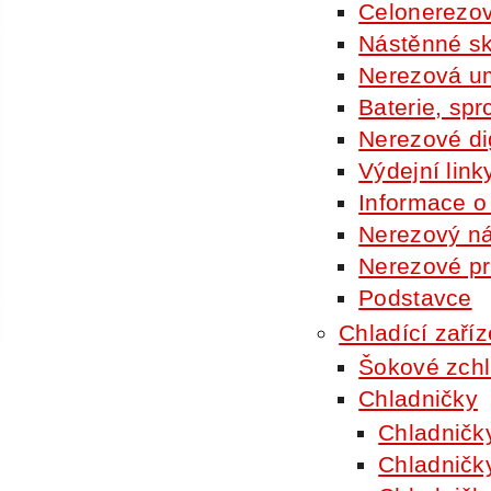
Celonerezov
Nástěnné sk
Nerezová um
Baterie, spr
Nerezové di
Výdejní link
Informace o
Nerezový n
Nerezové pr
Podstavce
Chladící zaříz
Šokové zch
Chladničky
Chladničk
Chladničk