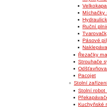
Velkokapac
Míchačky 
Hydraulick
Ruční plni
Tvarovač
Pásové pi
Naklepáva
Řezačky m
Strouhače s
Odšťavňova
Pacojet
Stolní zařízen
Stolní robot
Překapávače
Kuchyňské 