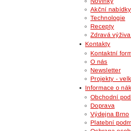
Novinky
Akční nabídk
Technologie
Recepty
Zdravá výživa
Kontakty
Kontaktní for
O nás
Newsletter
Projekty - ve
Informace o ná
Obchodní pod
Doprava
Výdejna Brno
Platební pod
Ochrana osob