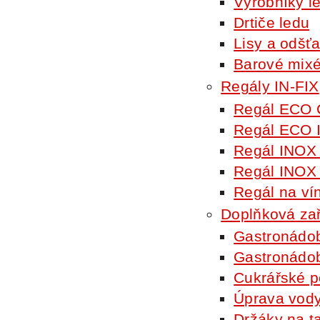
Výrobníky le
Drtiče ledu
Lisy a odšť
Barové mixé
Regály IN-FIX
Regál ECO
Regál ECO 
Regál INO
Regál INOX
Regál na v
Doplňková zař
Gastronádo
Gastronádob
Cukrářské p
Úprava vod
Držáky na ta