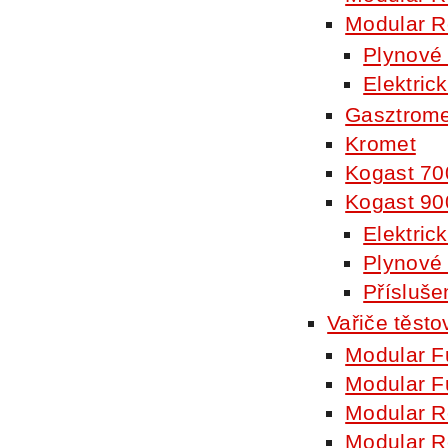
Modular R
Plynové
Elektric
Gasztrome
Kromet
Kogast 70
Kogast 90
Elektric
Plynové
Přísluše
Vařiče těsto
Modular F
Modular F
Modular R
Modular R