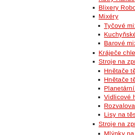
Blixery Rob
Mixéry
Tyčové mi
Kuchyňské
Barové mi
Kráječe chl
Stroje na 
Hnětače tě
Hnětače tě
Planetární
Vidlicové 
Rozvalova
Lisy na tě
Stroje na z
Mlýnky n